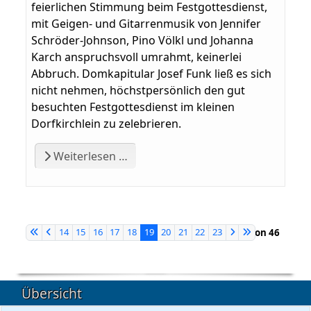
feierlichen Stimmung beim Festgottesdienst,
mit Geigen- und Gitarrenmusik von Jennifer
Schröder-Johnson, Pino Völkl und Johanna
Karch anspruchsvoll umrahmt, keinerlei
Abbruch. Domkapitular Josef Funk ließ es sich
nicht nehmen, höchstpersönlich den gut
besuchten Festgottesdienst im kleinen
Dorfkirchlein zu zelebrieren.
Weiterlesen …
14
15
16
17
18
19
20
21
22
23
Seite 19 von 46
Übersicht