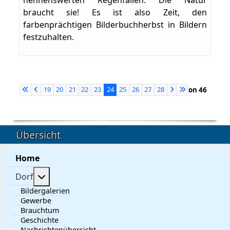
nennenswerten Regenfällen. Die Natur
braucht sie! Es ist also Zeit, den
farbenprächtigen Bilderbuchherbst in Bildern
festzuhalten.
19
20
21
22
23
24
25
26
27
28
Seite 24 von 46
Übersicht
Home
Weitere Informationen: Dorf
Dorf
Bildergalerien
Gewerbe
Brauchtum
Geschichte
Nachrichtenübersicht