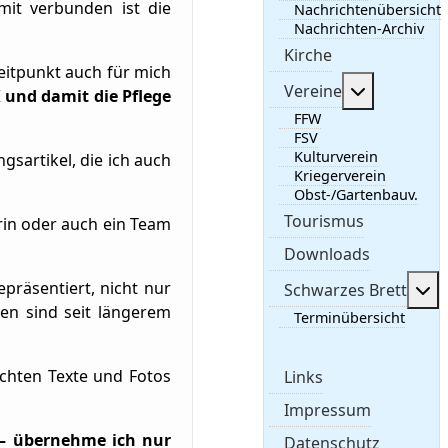
it verbunden ist die
Nachrichtenübersicht
Nachrichten-Archiv
Kirche
eitpunkt auch für mich
Weitere In
Vereine
K und damit die Pflege
FFW
FSV
Kulturverein
sartikel, die ich auch
Kriegerverein
Obst-/Gartenbauv.
Tourismus
rin oder auch ein Team
Downloads
präsentiert, nicht nur
We
Schwarzes Brett
en sind seit längerem
Terminübersicht
ichten Texte und Fotos
Links
Impressum
 – übernehme ich nur
Datenschutz