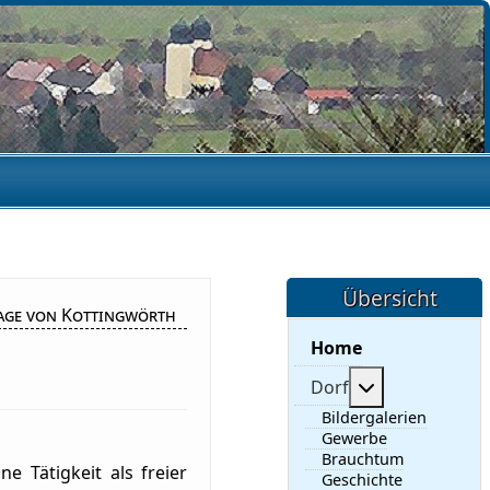
Übersicht
age von Kottingwörth
Home
Weitere Infor
Dorf
Bildergalerien
Gewerbe
Brauchtum
e Tätigkeit als freier
Geschichte